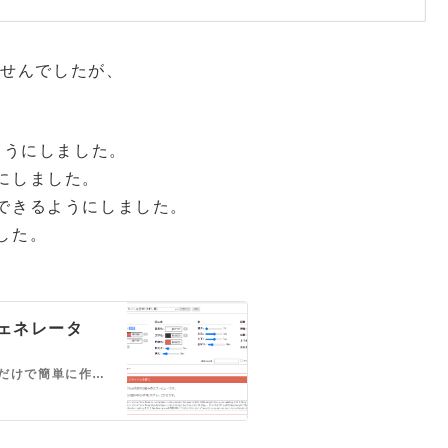
ませんでしたが、
ようにしました。
にしました。
できるようにしました。
した。
ェネレータ
様々な囲み枠の、コピペで使えるHTMLタグをマウス操作だけで簡単に作れるジェネレーターです。スタイルもHTMLタグ内に記述していますのでCSSの変更をしなくても貼り付けるだけで囲み枠を表示することができます。