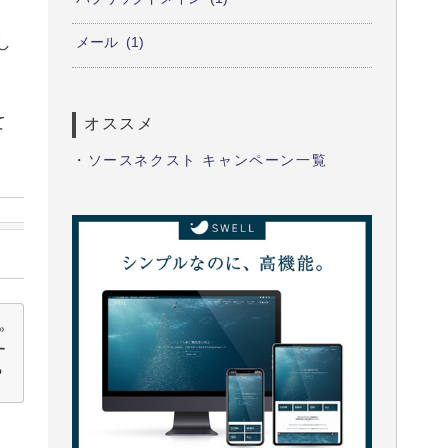
し
メール
1
て
オススメ
・
ソースネクスト キャンペーン一覧
す
？