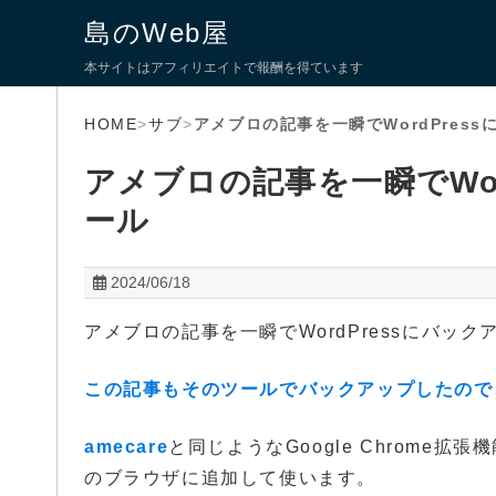
島のWeb屋
本サイトはアフィリエイトで報酬を得ています
HOME
>
サブ
>
アメブロの記事を一瞬でWordPres
アメブロの記事を一瞬でWo
ール
2024/06/18
アメブロの記事を一瞬でWordPressにバッ
この記事もそのツールでバックアップしたので
amecare
と同じようなGoogle Chrome拡張機能
のブラウザに追加して使います。