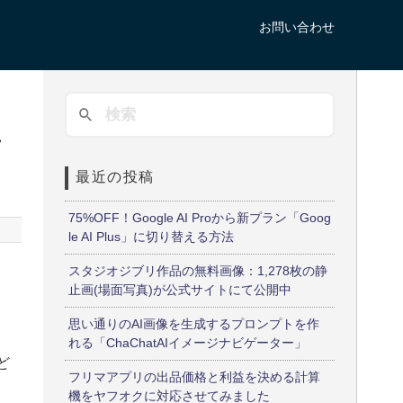
お問い合わせ
ツ
最近の投稿
75%OFF！Google AI Proから新プラン「Goog
le AI Plus」に切り替える方法
スタジオジブリ作品の無料画像：1,278枚の静
止画(場面写真)が公式サイトにて公開中
思い通りのAI画像を生成するプロンプトを作
れる「ChaChatAIイメージナビゲーター」
など
フリマアプリの出品価格と利益を決める計算
機をヤフオクに対応させてみました