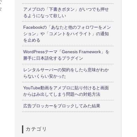
で
アメブロの「下書きボタン」がいつでも押せ
下
るようになって欲しい
Facebookの「あなたと他のフォロワーをメン
ション」や「コメントをハイライト」の通知
を止める
WordPressテーマ「Genesis Framework」を
勝手に日本語化するプラグイン
レンタルサーバーの契約をしたら意味がわか
らないくらい安かった
YouTube動画をアメブロに貼り付けると画面
からはみ出してしまう問題への対処方法
広告ブロッカーをブロックしてみた結果
カテゴリ