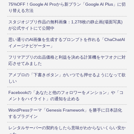
75%OFF！Google AI Proから新プラン「Google AI Plus」に切
り替える方法
スタジオジブリ作品の無料画像：1,278枚の静止画(場面写真)
が公式サイトにて公開中
思い通りのAI画像を生成するプロンプトを作れる「ChaChatAI
イメージナビゲーター」
フリマアプリの出品価格と利益を決める計算機をヤフオクに対
応させてみました
アメブロの「下書きボタン」がいつでも押せるようになって欲
しい
Facebookの「あなたと他のフォロワーをメンション」や「コ
メントをハイライト」の通知を止める
WordPressテーマ「Genesis Framework」を勝手に日本語化
するプラグイン
レンタルサーバーの契約をしたら意味がわからないくらい安か
った